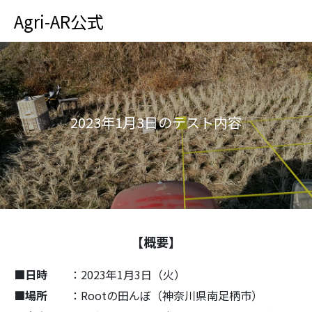
Agri-AR公式
2
0
2
3
年
1
月
3
日
の
テ
ス
ト
内
容
【概要】
■日時
：2023年1月3日（火）
■場所
：Rootの田んぼ（神奈川県南足柄市）