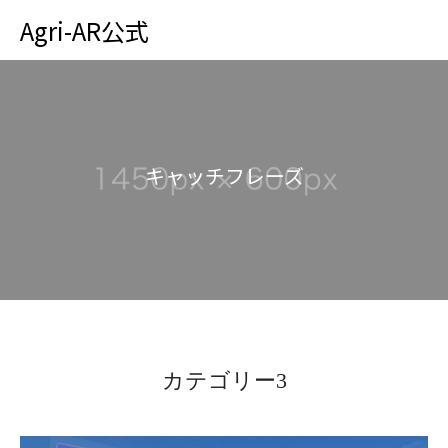
Agri-AR公式
キ
ャ
ッ
チ
フ
レ
ー
ズ
カテゴリー3